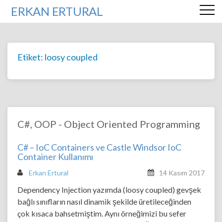
ERKAN ERTURAL
Etiket:
loosy coupled
C#
,
OOP - Object Oriented Programming
C# – IoC Containers ve Castle Windsor IoC
Container Kullanımı
Erkan Ertural
14 Kasım 2017
Dependency Injection yazımda (loosy coupled) gevşek
bağlı sınıfların nasıl dinamik şekilde üretileceğinden
çok kısaca bahsetmiştim. Aynı örneğimizi bu sefer