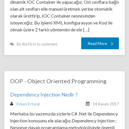
dinamik IOC Container ile yapacağız. Üst sınıflara bağlı
olan alt sınıfları elle manuel üretmek yerine otomatik
olarak ürettirip, IOC Container nesnesinden
isteyeceğiz. Bu işlemi XML konfigurasyon ve Kod ile
olmak üzere 2 farklı yöntemini de ele […]
Read More
Be the First to comment.
OOP - Object Oriented Programming
Dependency Injection Nedir ?
Erkan Ertural
14 Kasım 2017
Merhaba bu yazımızda sizlerle C# .Net ile Dependency
Injection konusunu ele alacağız.Dependency Injection ;
Nesneye dayalı programlama metodolojisinde önemli